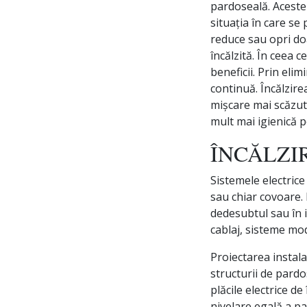
pardoseală. Aceste
situația în care se
reduce sau opri doa
încălzită. În ceea 
beneficii. Prin eli
continuă. Încălzire
mișcare mai scăzută
mult mai igienică 
ÎNCĂLZI
Sistemele electrice
sau chiar covoare. 
dedesubtul sau în i
cablaj, sisteme mo
Proiectarea instala
structurii de pardos
plăcile electrice d
nivelare egală a pa