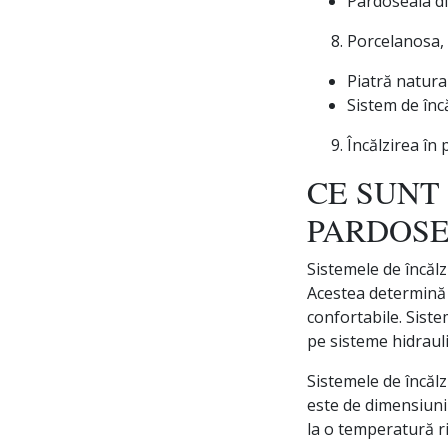
Pardoseala di
Porcelanosa, 
Piatră natura
Sistem de înc
Încălzirea în
CE SUNT
PARDOS
Sistemele de încălz
Acestea determină c
confortabile. Siste
pe sisteme hidrauli
Sistemele de încăl
este de dimensiuni 
la o temperatură ri