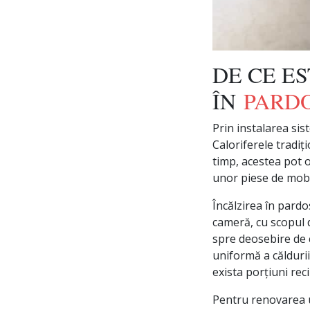
DE CE E
ÎN
PARD
Prin instalarea sis
Caloriferele tradiț
timp, acestea pot o
unor piese de mobi
Încălzirea în pard
cameră, cu scopul d
spre deosebire de c
uniformă a căldurii
exista porțiuni rec
Pentru renovarea