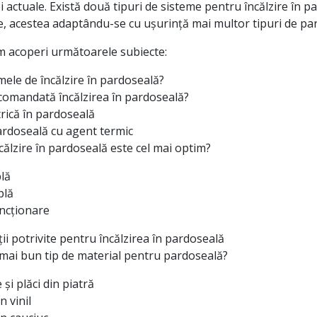
 actuale. Există două tipuri de sisteme pentru încălzire în p
e, acestea adaptându-se cu ușurință mai multor tipuri de par
om acoperi următoarele subiecte:
mele de încălzire în pardoseală?
comandată încălzirea în pardoseală?
trică în pardoseală
pardoseală cu agent termic
ncălzire în pardoseală este cel mai optim?
plă
plă
uncționare
ii potrivite pentru încălzirea în pardoseală
 mai bun tip de material pentru pardoseală?
 și plăci din piatră
n vinil