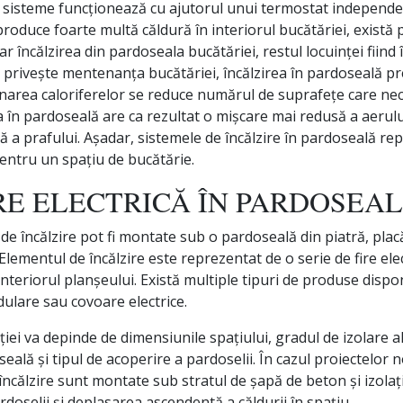
 sisteme funcționează cu ajutorul unui termostat independent
 produce foarte multă căldură în interiorul bucătăriei, există 
r încălzirea din pardoseala bucătăriei, restul locuinței fiind
ce privește mentenanța bucătăriei, încălzirea în pardoseală pr
minarea caloriferelor se reduce numărul de suprafețe care ne
a în pardoseală are ca rezultat o mișcare mai redusă a aerulu
 a prafului. Așadar, sistemele de încălzire în pardoseală rep
pentru un spațiu de bucătărie.
RE ELECTRICĂ ÎN PARDOSEA
 de încălzire pot fi montate sub o pardoseală din piatră, pla
Elementul de încălzire este reprezentat de o serie de fire elec
nteriorul planșeului. Există multiple tipuri de produse dispon
dulare sau covoare electrice.
ției va depinde de dimensiunile spațiului, gradul de izolare a
eală și tipul de acoperire a pardoselii. În cazul proiectelor n
e încălzire sunt montate sub stratul de șapă de beton și izola
rdoselii și deplasarea ascendentă a căldurii în spațiu.