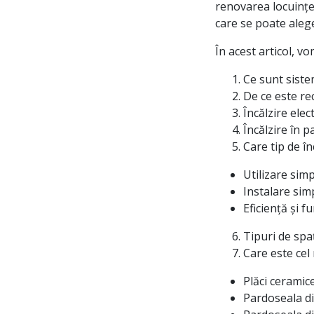
renovarea locuinței
care se poate aleg
În acest articol, v
Ce sunt siste
De ce este re
Încălzire elec
Încălzire în 
Care tip de î
Utilizare sim
Instalare sim
Eficiență și f
Tipuri de spaț
Care este cel
Plăci ceramice
Pardoseala di