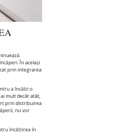
EA
iminuează.
ncăperi. În același
zat prin integrarea
tru a încălzi o
ai mult decât atât,
rt prin distribuirea
ăperii, nu vor
tru încălzirea în