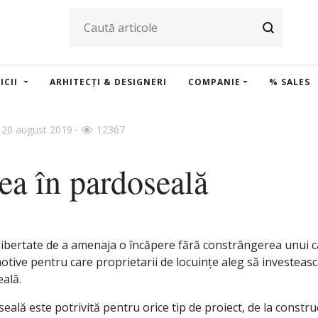
ICII
ARHITECȚI & DESIGNERI
COMPANIE
% SALES
20 august 2019
12367
rea în pardoseală
 libertate de a amenaja o încăpere fără constrângerea unui c
otive pentru care proprietarii de locuințe aleg să investeasc
eală.
seală este potrivită pentru orice tip de proiect, de la construc