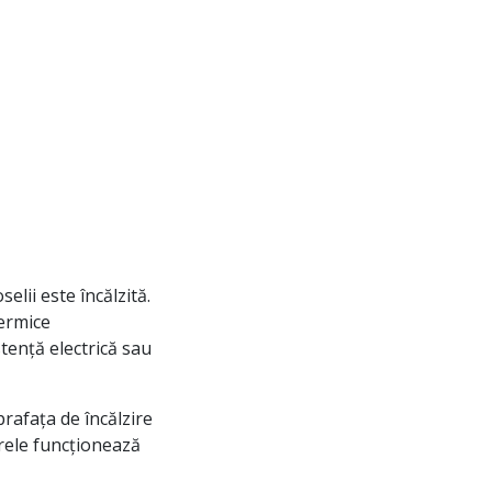
lii este încălzită.
termice
tență electrică sau
rafața de încălzire
erele funcționează