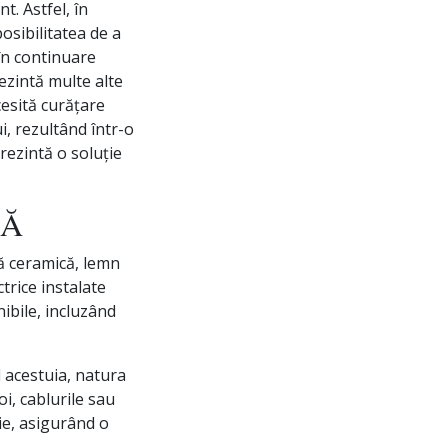
. Astfel, în
posibilitatea de a
 în continuare
ezintă multe alte
cesită curățare
i, rezultând într-o
rezintă o soluție
LĂ
că ceramică, lemn
trice instalate
ibile, incluzând
l acestuia, natura
oi, cablurile sau
ție, asigurând o