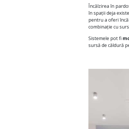
Încălzirea în pardo
în spații deja exis
pentru a oferi încă
combinație cu surs
Sistemele pot fi
mo
sursă de căldură pe