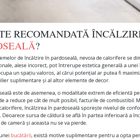
STE RECOMANDATĂ ÎNCĂLZIR
OSEALĂ
?
temelor de încălzire în pardoseală, nevoia de calorifere se d
ionale, alese incorect, pot întrerupe estetica generală a unei î
cupa un spațiu valoros, al cărui potențial ar putea fi maximi
lier suplimentare și al altor elemente de decor.
oseală este de asemenea, o modalitate extrem de eficientă pen
e a reduce pe cât de mult posibil, facturile de combustibil. M
alorifere, încălzirea în pardoseală sporește nivelul de confo
. Deoarece sursa de căldură se află în partea inferioară a înc
i de cameră și aceasta nu se va pierde.
 unei
bucătării
, există motive suplimentare pentru a opta pen