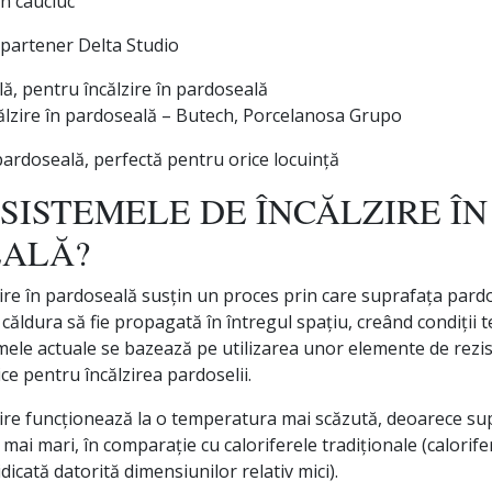
n cauciuc
partener Delta Studio
lă, pentru încălzire în pardoseală
ălzire în pardoseală – Butech, Porcelanosa Grupo
 pardoseală, perfectă pentru orice locuință
 SISTEMELE DE ÎNCĂLZIRE ÎN
EALĂ?
ire în pardoseală susțin un proces prin care suprafața pardose
ăldura să fie propagată în întregul spațiu, creând condiții 
mele actuale se bazează pe utilizarea unor elemente de rezis
ce pentru încălzirea pardoselii.
zire funcționează la o temperatura mai scăzută, deoarece sup
mai mari, în comparație cu caloriferele tradiționale (calorif
dicată datorită dimensiunilor relativ mici).