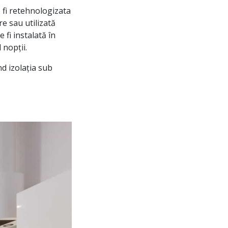
e fi retehnologizata
re sau utilizată
fi instalată în
 nopții.
d izolația sub