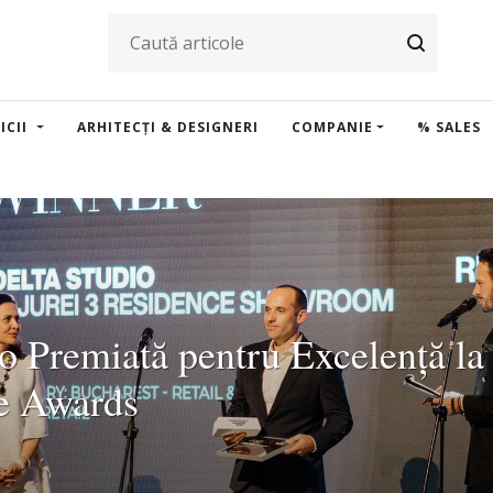
ICII
ARHITECȚI & DESIGNERI
COMPANIE
% SALES
o Premiată pentru Excelență la
e Awards