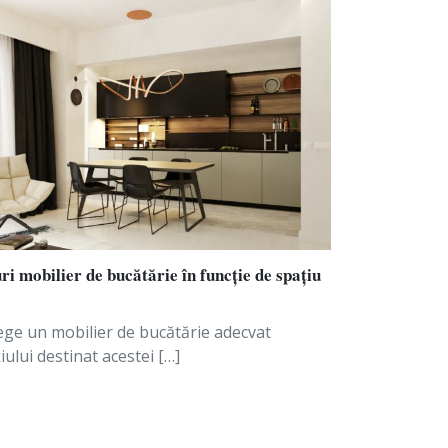
ri mobilier de bucătărie în funcție de spațiu
ege un mobilier de bucătărie adecvat
iului destinat acestei […]