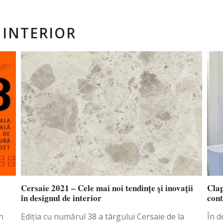
 INTERIOR
Cersaie 2021 – Cele mai noi tendințe și inovații
Clap
în designul de interior
con
n
Ediția cu numărul 38 a târgului Cersaie de la
În d