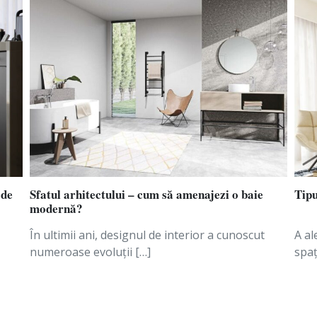
 în fiecare
.
 de
Sfatul arhitectului – cum să amenajezi o baie
Tipu
modernă?
În ultimii ani, designul de interior a cunoscut
A al
numeroase evoluții […]
spaț