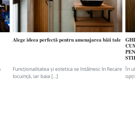
Alege ideea perfectă pentru amenajarea băii tale
GHI
CUM
PEN
STI
a
Funcționalitatea și estetica se întâlnesc în fiecare
În u
locuință, iar baia […]
opți
ai noi tendințe și
une sfaturi de