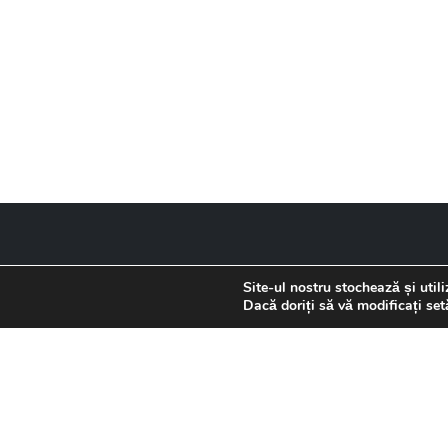
Ad
IDEI DE AMENAJARE
PRODUSE
SERV
Site-ul nostru stochează și utili
Baie
Finisaje
Col 
Dacă doriți să vă modificați set
Bucătărie
Uși
Living
Baie
Dormitor
Bucătărie
Ready to Move in
Living
Proiecte complete
Dormitor
Tendințe și recomandari
Iluminat