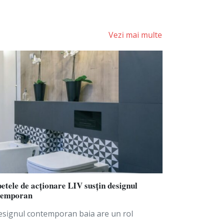
Vezi mai multe
etele de acționare LIV susțin designul
temporan
esignul contemporan baia are un rol