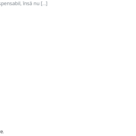
spensabil, însă nu […]
e.