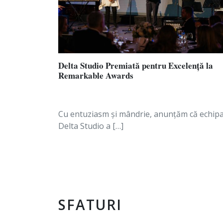
Delta Studio Premiată pentru Excelență la
Remarkable Awards
Cu entuziasm și mândrie, anunțăm că echip
Delta Studio a […]
Află cele m
SFATURI
cele mai b