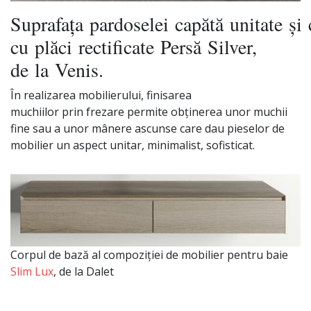
Suprafața
pardoselei
capătă
unitate
și
c
cu
plăci
rectificate
Persă
Silver,
de
la
Venis.
În
realizarea mobilierului, finisarea
muchiilor
prin
frezare permite
obținerea
unor muchii
fine
sau
a unor
mânere
ascunse
care
dau
pieselor de
mobilier un aspect unitar, minimalist, sofisticat.
Corpul de bază al compoziției de mobilier pentru baie
Slim Lux
, de la Dalet