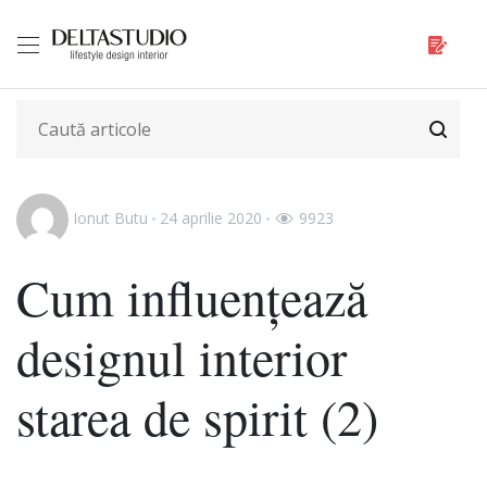
Ionut Butu
24 aprilie 2020
9923
Cum influențează
designul interior
starea de spirit (2)