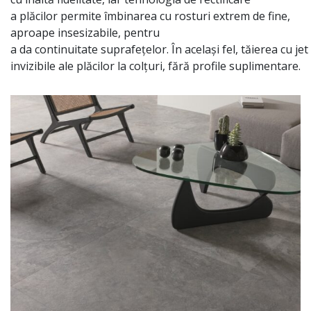
a
plăcilor
permite
îmbinarea
cu rosturi extrem de fine,
aproape insesizabile, pentru
a
da
continuitate
suprafețelor
.
În
același
fel,
tăierea
cu
jet
invizibile ale
plăcilor
la
colțuri
,
fără
profile suplimentare.