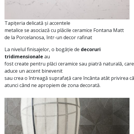
Tapițeria
delicată
și
accentele
metalice
se
asociază
cu
plăcile
ceramice Fontana Matt
de
la
Porcelanosa,
într
-un decor rafinat
La
nivelul finisajelor, o
bogăție
de
decoruri
tridimensionale
au
fost
create
pentru
plăci
ceramice
sau
piatră
naturală
,
care
aduce un accent binevenit
sau
crea
o
întreagă
suprafață
care
încânta
atât
privirea
câ
atunci
când
ne apropiem de
zona
decorată
.