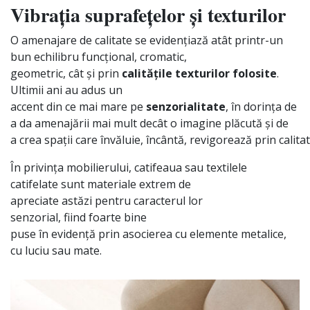
Vibrația suprafețelor și texturilor
O amenajare de calitate
se
evidențiază
atât
printr-un
bun echilibru
funcțional
, cromatic,
geometric,
cât
și
prin
calitățile
texturilor
folosite
.
Ultimii ani au adus un
accent
din
ce
mai
mare
pe
senzorialitate
,
în
dorința
de
a
da
amenajării
mai
mult
decât
o
imagine
plăcută
și
de
a
crea
spații
care
învăluie
,
încântă
,
revigorează
prin
calita
În
privința
mobilierului, catifeaua
sau
textilele
catifelate
sunt
materiale extrem de
apreciate
astăzi
pentru caracterul lor
senzorial,
fiind
foarte bine
puse
în
evidență
prin
asocierea cu elemente metalice,
cu luciu sau
mate
.