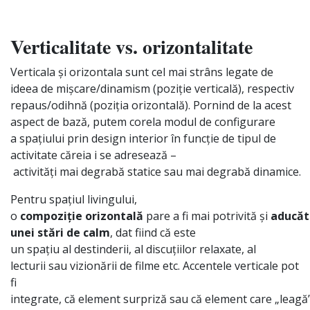
Verticalitate vs. orizontalitate
Verticala
și
orizontala
sunt
cel
mai
strâns
legate de
ideea de
miș
care
/dinamism (
poziție
verticală
), respectiv
repaus/
odihnă
(
poziția
orizontală
).
Pornind
de
la
acest
aspect de
bază
, putem
corela
modul de configurare
a
spațiului
prin
design interior
în
funcție
de tipul de
activitate
căreia
i
se
adresează
–
activități
mai
degrabă
statice
sau
mai
degrabă
dinamice.
Pentru
spațiul
livingului,
o
compoziție
orizontală
pare
a
fi
mai
potrivită
și
aducăt
unei
stări
de calm
,
dat
fiind
că
este
un
spațiu
al
destinderii, al
discuțiilor
relaxate, al
lecturii
sau
vizionării
de filme etc. Accentele verticale pot
fi
integrate,
că
element
surpriză
sau
că
element
care
„
leagă