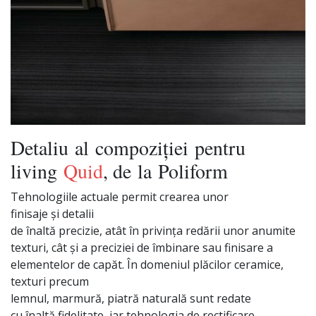
Detaliu
al
compoziției
pentru
living
Quid
, de
la
Poliform
Tehnologiile actuale permit crearea unor
finisaje
și
detalii
de
înaltă
precizie,
atât
în
privința
redării
unor anumite
texturi,
cât
și
a preciziei de
îmbinare
sau
finisare a
elementelor de
capăt
.
În
domeniul
plăcilor
ceramice,
texturi precum
lemnul,
marmură
,
piatră
naturală
sunt
redate
cu
înaltă
fidelitate, iar tehnologia de rectificare