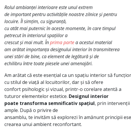
Rolul
ambianței
interioare
este unul extrem
de
important
pentru
activitățile
noastre zilnice
și
pentru
locuire.
Îl
simțim
, cu
siguranță
,
cu
atât
mai
puternic
în
aceste momente,
în
care
timpul
petrecut
în
interiorul
spațiilor
a
crescut
și
mai
mult
.
În
prima
parte
a acestui material
am
arătat
importanța
designului interior
în
transmiterea
unei
stări
de bine,
ca
element de
legătură
și
de
echilibru
între
toate piesele unei
amenajări
.
Am
arătat
că
este
esențial
ca
un
spațiu
interior
să
funcțio
cu stilul de
viață
al
locuitorilor, dar
și
să
ofere
confort
psihologic
și
vizual, printr-o corelare
atentă
a
tuturor elementelor estetice.
Designul interior
poate
transforma
semnificativ
spațiul
,
prin
intervenții
ample.
După
o privire de
ansamblu,
te
invităm
să
explorezi
în
amănunt
principii
ese
crearea unui ambient reconfortant.