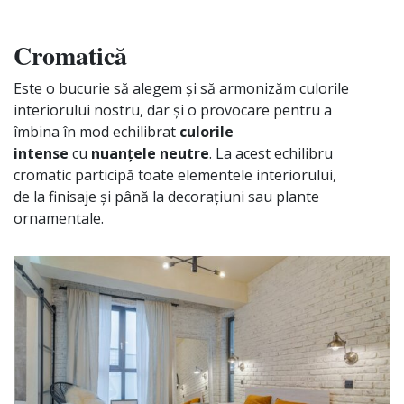
Cromatică
Este o bucurie
să
alegem
și
să
armonizăm
culorile
interiorului nostru, dar
și
o provocare pentru a
î
mbina
în
mod echilibrat
culorile
intense
cu
nuanțele
neutre
.
La
acest echilibru
cromatic
participă
toate elementele interiorului,
de
la
finisaje
și
până
la
decorațiuni
sau
plante
ornamentale.