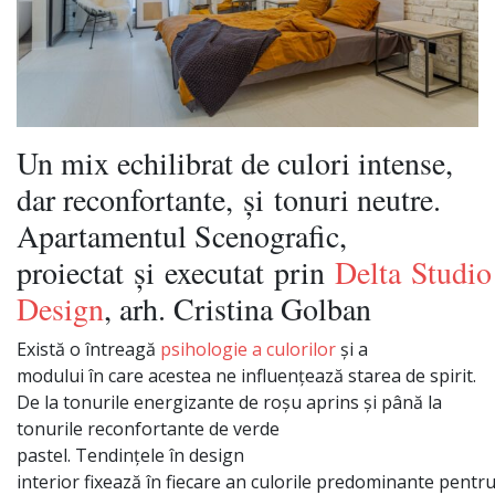
Un mix echilibrat de culori intense,
dar reconfortante,
și
tonuri neutre.
Apartamentul Scenografic,
proiectat
și
executat
prin
Delta
Studio
Design
, arh. Cristina Golban
Există
o
întreagă
psihologie a culorilor
și
a
modului
în
care
acestea
ne
influențează
starea de spirit.
De
la
tonurile energizante de
roșu
aprins
și
până
la
tonurile reconfortante de verde
pastel.
Tendințele
în
design
interior
fixează
în
fiecare
an
culorile
predominante
pentr