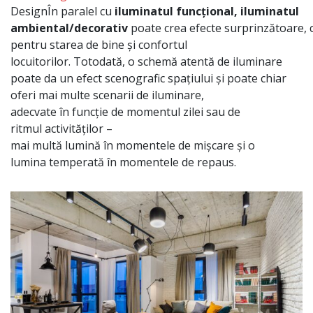
Design
În
paralel cu
iluminatul
funcțional
, iluminatul
ambiental/decorativ
poate
crea
efecte
surprinzătoare
,
pentru starea de bine
și
confortul
locuitorilor.
Totodată
, o
schemă
atentă
de iluminare
poate
da
un efect scenografic
spațiului
și
poate chiar
oferi
mai
multe
scenarii
de iluminare,
adecvate
în
funcție
de momentul zilei
sau
de
ritmul
activităților
–
mai
multă
lumină
în
momentele
de
mișcare
și
o
lumina
temperată
în
momentele de repaus.