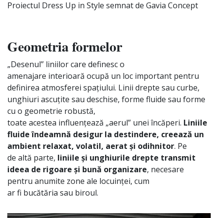
Proiectul Dress Up
in
Style semnat de Gavia Concept
Geometria formelor
„Desenul” liniilor
care
definesc o
amenajare
interioară
ocupă
un loc
important
pentru
definirea atmosferei
spațiului
.
Linii
drepte
sau
curbe,
unghiuri
ascuțite
sau
deschise
, forme fluide sau forme
cu o geometrie
robustă
,
toate
acestea
influențează
„aerul” unei
încăperi
.
Liniile
fluide
îndeamnă
desigur
la
destindere,
creează
un
ambient relaxat, volatil, aerat
și
odihnitor
. Pe
de
altă
parte
,
liniile
și
unghiurile drepte transmit
ideea de rigoare
și
bună
organizare
, necesare
pentru anumite zone ale
locuinței
, cum
ar
fi
bucătăria
sau biroul.