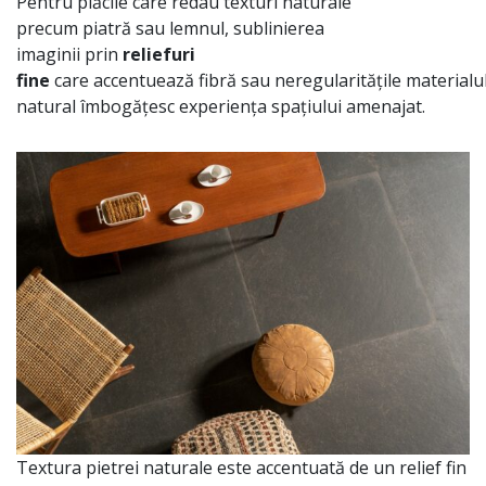
Pentru
plăcile
care
redau texturi naturale
precum
piatră
sau
lemnul, sublinierea
imaginii
prin
reliefuri
fine
care
accentuează
fibră
sau
neregularitățile
materialu
natural
îmbogățesc
experiența
spațiului
amenajat.
Textura pietrei naturale este accentuată de un relief fin