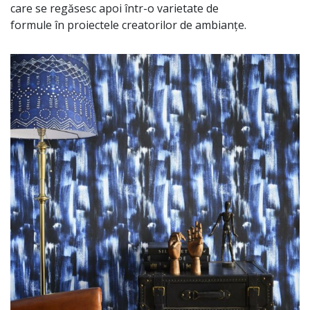
care
se
regăsesc
apoi
într
-o varietate de
formule
în
proiectele creatorilor de
ambianțe
.