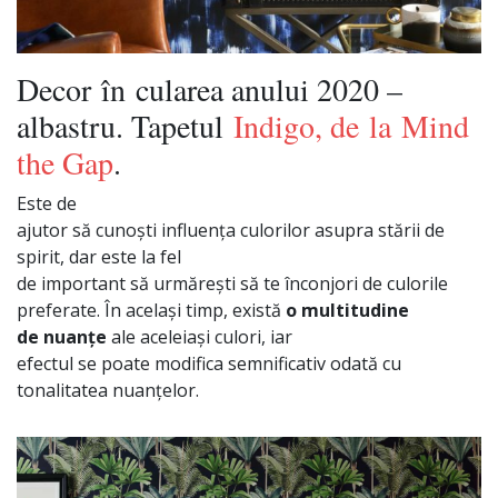
Decor
în
cularea anului 2020 –
albastru. Tapetul
Indigo, de
la
Mind
the Gap
.
Este de
ajutor
să
cunoști
influența
culorilor
asupra
stării
de
spirit, dar este
la
fel
de
important
să
urmărești
să
te
înconjori
de culorile
preferate.
În
același
timp
,
există
o multitudine
de
nuanțe
ale
aceleiași
culori, iar
efectul
se
poate
modifica
semnificativ
odată
cu
tonalitatea
nuanțelor
.