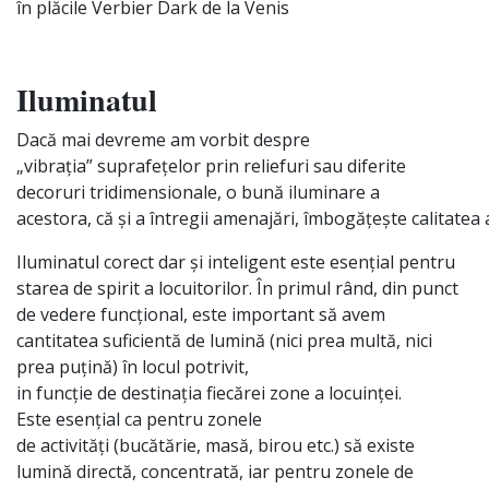
în plăcile Verbier Dark de la Venis
Iluminatul
Dacă
mai
devreme am vorbit despre
„
vibrația
”
suprafețelor
prin
reliefuri
sau
diferite
decoruri tridimensionale, o
bună
iluminare a
acestora,
că
și
a
întregii
amenajări
,
îmbogățește
calitatea
Iluminatul corect dar
și
inteligent
este
esențial
pentru
starea de spirit a locuitorilor.
În
primul
rând
,
din
punct
de vedere
funcțional
, este
important
să
avem
cantitatea
suficientă
de
lumină
(nici prea
multă
, nici
prea
puțină
)
în
locul potrivit,
in
funcție
de
destinația
fiecărei
zone a
locuinței
.
Este
esențial
ca
pentru zonele
de
activități
(
bucătărie
,
masă
, birou etc.)
să
existe
lumină
directă
,
concentrată
, iar pentru zonele de