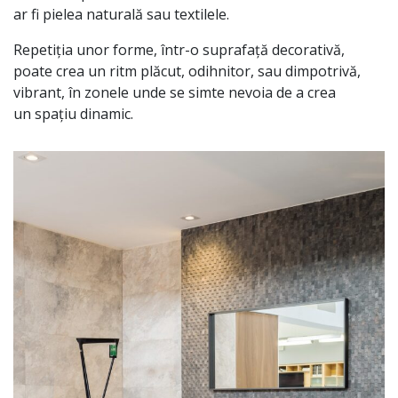
ar
fi
pielea
naturală
sau
textilele.
Repetiția
unor forme,
într
-o
suprafață
decorativă
,
poate
crea
un ritm
plăcut
, odihnitor,
sau
dimpotrivă
,
vibrant,
în
zonele unde
se
simte nevoia de a crea
un
spațiu
dinamic.