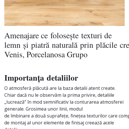
Amenajare ce
folosește
texturi de
lemn
și
piatră
naturală
prin
plăcile
cr
Venis, Porcelanosa Grupo
Importanța
detaliilor
O
atmosferă
plăcută
are
la
baza
detalii atent
create
.
Chiar
dacă
nu le
observăm
la
prima
privire, detaliile
„
lucrează
”
în
mod semnificativ la conturarea atmosferei
generale. Grosimea unor
linii
, modul
de
îmbinare
a
două
suprafețe
,
finețea
texturilor
care
com
de montaj
al
unor elemente de finisaj
creează
acele