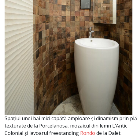
Spațiul
unei
băi
mici
capătă
amploare
și
dinamism
prin
plă
texturate de
la
Porcelanosa, mozaicul
din
lemn L’Antic
Colonial
și
lavoarul freestanding
Rondo
de la Dalet.