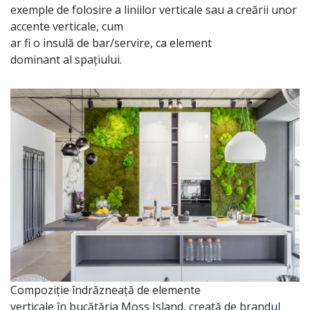
exemple de folosire a liniilor verticale
sau
a
creării
unor
accente verticale, cum
ar
fi
o
insulă
de
bar
/servire,
ca
element
dominant
al
spațiului
.
Compoziție
îndrăzneață
de elemente
verticale
în
bucătăria
Moss Island,
creată
de brandul