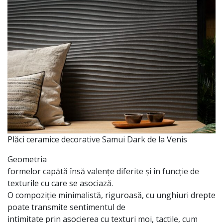
Plăci
ceramice decorative Samui Dark de
la
Venis
Geometria
formelor
capătă
însă
valențe
diferite
și
în
funcție
de
texturile cu
care
se
asociază
.
O
compoziție
minimalistă
,
riguroasă
, cu unghiuri drepte
poate transmite sentimentul de
intimitate
prin
asocierea cu texturi moi, tactile, cum