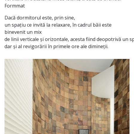
Formmat
Dacă
dormitorul este,
prin
sine
,
un
spațiu
ce
invită
la
relaxare,
în
cadrul
băii
este
binevenit un mix
de
linii
verticale
și
orizontale,
acesta
fiind
deopotrivă
un
s
dar
și
al
revigorării
în
primele ore ale
dimineții
.