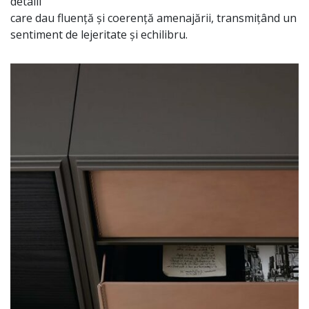
detalii
care
dau
fluență
și
coerență
amenajării
,
transmițând
un
sentiment de lejeritate
și
echilibru.