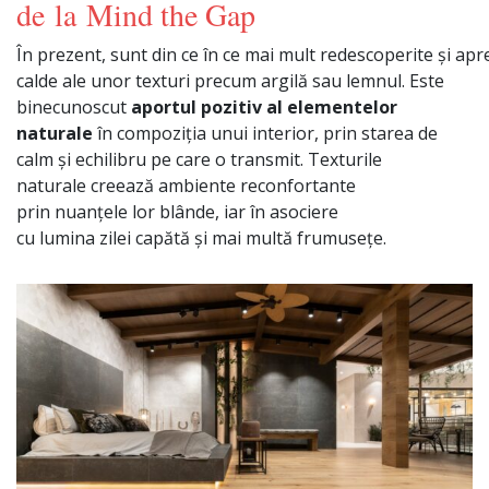
de
la
Mind the Gap
În
prezent,
sunt
din
ce
în
ce
mai
mult
redescoperite
și
apre
calde ale unor texturi precum
argilă
sau
lemnul. Este
binecunoscut
aportul pozitiv
al
elementelor
naturale
în
compoziția
unui interior,
prin
starea de
calm
și
echilibru pe
care
o transmit. Texturile
naturale
creează
ambiente reconfortante
prin
nuanțele
lor
blânde
, iar
în
asociere
cu
lumina
zilei
capătă
și
mai
multă
frumusețe
.