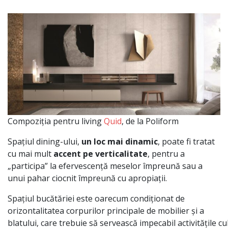
Compoziția pentru living
Quid
, de la Poliform
Spațiul
dining-ului,
un loc
mai
dinamic
, poate
fi
tratat
cu mai
mult
accent pe verticalitate
, pentru a
„
participa
”
la
efervescență
meselor
împreună
sau
a
unui
pahar
ciocnit
împreună
cu
apropiații
.
Spațiul
bucătăriei
este oarecum
condiționat
de
orizontalitatea corpurilor principale de mobilier
și
a
blatului,
care
trebuie
să
servească
impecabil
activitățile
cu