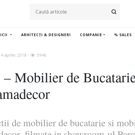
ICII
ARHITECȚI & DESIGNERI
COMPANIE
% SALES
4 aprilie 2018
5946
 Mobilier de Bucatarie
amadecor
tii de mobilier de bucatarie si mobi
ecor, filmate in showroom-ul Porc