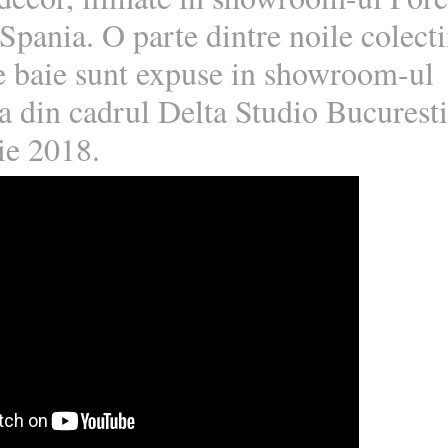
 Spania.
O parte dintre noile colecti
e baie sunt expuse in showroom-ul
a din cadrul Delta Studio Bucurest
ie 2018.