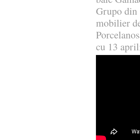
Grupo din
mobilier d
Porcelanos
cu 13 april