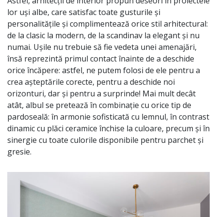
Astfel, arhitecții de interior propun deseori în proiectele
lor uși albe, care satisfac toate gusturile și
personalitățile și complimentează orice stil arhitectural:
de la clasic la modern, de la scandinav la elegant și nu
numai. Ușile nu trebuie să fie vedeta unei amenajări,
însă reprezintă primul contact înainte de a deschide
orice încăpere: astfel, ne putem folosi de ele pentru a
crea așteptările corecte, pentru a deschide noi
orizonturi, dar și pentru a surprinde! Mai mult decât
atât, albul se pretează în combinație cu orice tip de
pardoseală: în armonie sofisticată cu lemnul, în contrast
dinamic cu plăci ceramice închise la culoare, precum și în
sinergie cu toate culorile disponibile pentru parchet și
gresie.