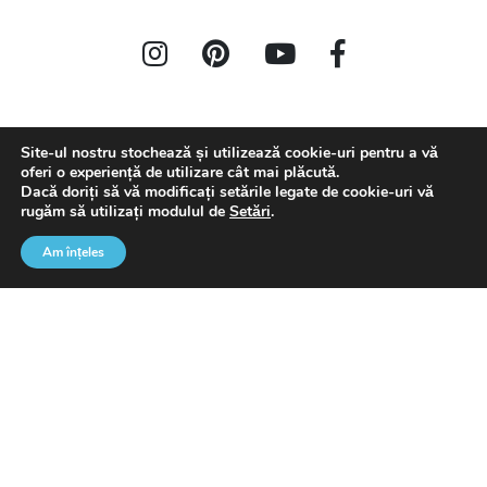
Site-ul nostru stochează și utilizează cookie-uri pentru a vă
oferi o experiență de utilizare cât mai plăcută.
Dacă doriți să vă modificați setările legate de cookie-uri vă
rugăm să utilizați modulul de
Setări
.
IDEI DE AMENAJARE
PRODUSE
SERVICII
Baie
Finisaje
Col #1
Am înțeles
Bucătărie
Uși
Living
Baie
Dormitor
Bucătărie
Ready to Move in
Living
Proiecte complete
Dormitor
Tendințe și recomandari
Iluminat
Decorațiuni
COMPANIE