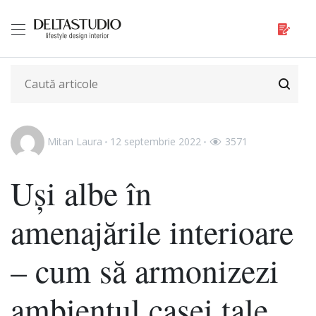
Mitan Laura
12 septembrie 2022
3571
Uși albe în
amenajările interioare
– cum să armonizezi
ambientul casei tale