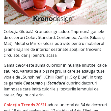
Colecția Globală Kronodesign aduce împreună gamele
de decoruri Color, Standard, Contempo, Acrilic (Gloss și
Mat), Metal și Mirror Gloss potrivite pentru mobilierul
și amenajările de interior destinate spațiilor frecvent
circulate, dar și pentru acasă.
Gama
Color
este suma culorilor în nuanțe liniștite, calde
sau reci, variații de alb și negru, la care se adaugă tușe
vioaie de „Sunshine”, „Chilli Red” și „Sky Blue”, în timp
ce gamele
Contempo
și
Standard
cuprind decoruri
lemnoase care imită culorile și texturile lemnului de
stejar, fag, nuc și arin.
Colecția Trends 20/21
aduce un total de 34 de decoruri
noi, 18 de pal melaminat, 12 de blat și 4 de SlimLine.