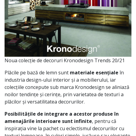
Noua colecție de decoruri Kronodesign Trends 20/21
Plăcile pe bază de lemn sunt
materiale esențiale
în
industria design-ului interior și a mobilierului, iar
colecțiile concepute sub marca Kronodesign se aliniază
noilor tendințe și cerințe, prin varietatea de texturi a
plăcilor și versatilitatea decorurilor.
Posibilitățile de integrare a acestor produse în
amenajările interioare sunt infinite
, pentru că
inspirația vine la pachet cu eclectismul decorurilor cu
texturi lemnoase, în culori simple, jucăușe sau elegante.