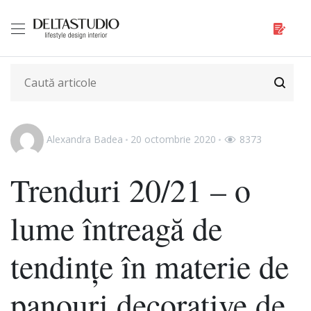
Alexandra Badea
20 octombrie 2020
8373
Trenduri 20/21 – o
lume întreagă de
tendințe în materie de
panouri decorative de