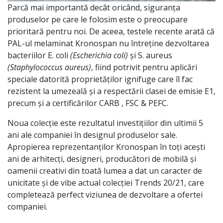
Parcă mai importantă decât oricând, siguranța
produselor pe care le folosim este o preocupare
prioritară pentru noi. De aceea, testele recente arată că
PAL-ul melaminat Kronospan nu întreține dezvoltarea
bacteriilor E. coli
(Escherichia coli)
și S. aureus
(Staphylococcus aureus)
, fiind potrivit pentru aplicări
speciale datorită proprietăților ignifuge care îl fac
rezistent la umezeală și a respectării clasei de emisie E1,
precum și a certificărilor CARB , FSC & PEFC.
Noua colecție este rezultatul investițiilor din ultimii 5
ani ale companiei în designul produselor sale.
Apropierea reprezentanților Kronospan în toți acești
ani de arhitecți, designeri, producători de mobilă și
oamenii creativi din toată lumea a dat un caracter de
unicitate și de vibe actual colecției Trends 20/21, care
completează perfect viziunea de dezvoltare a ofertei
companiei.