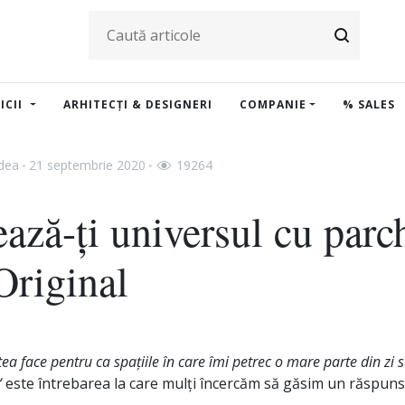
ICII
ARHITECȚI & DESIGNERI
COMPANIE
% SALES
adea
21 septembrie 2020
19264
ează-ți universul cu parc
Original
ea face pentru ca spațiile în care îmi petrec o mare parte din zi 
“
este întrebarea la care mulți încercăm să găsim un răspuns