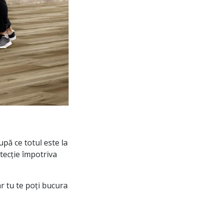
upă ce totul este la
otecție împotriva
ar tu te poți bucura