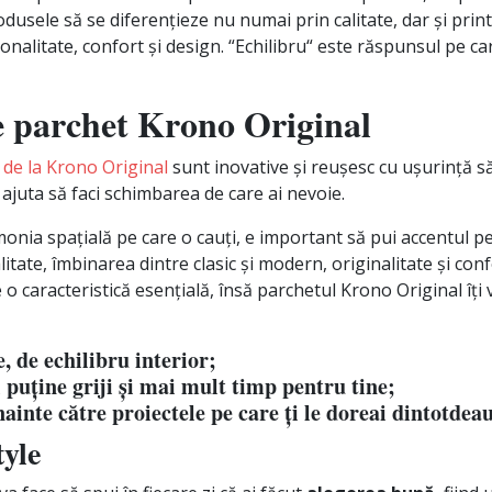
odusele să se diferențieze nu numai prin calitate, dar și prin
onalitate, confort și design. “Echilibru“ este răspunsul pe car
 parchet Krono Original
 de la Krono Original
sunt inovative și reușesc cu ușurință să
 ajuta să faci schimbarea de care ai nevoie.
onia spațială pe care o cauți, e important să pui accentul p
litate, îmbinarea dintre clasic și modern, originalitate și conf
e o caracteristică esențială, însă parchetul Krono Original îți
, de echilibru interior;
 puține griji și mai mult timp pentru tine;
ainte către proiectele pe care ți le doreai dintotdea
yle