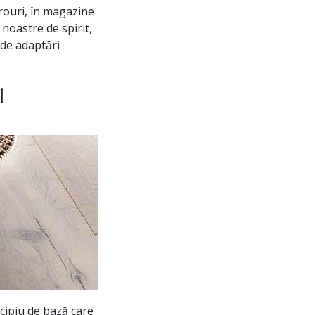
irouri, în magazine
noastre de spirit,
 de adaptări
l
ncipiu de bază care