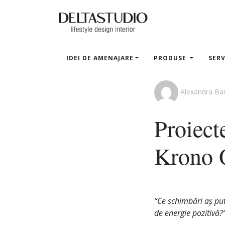
IDEI DE AMENAJARE
PRODUSE
SERV
Alexandra B
Proiect
Krono 
“Ce schimbări aș put
de energie pozitivă?