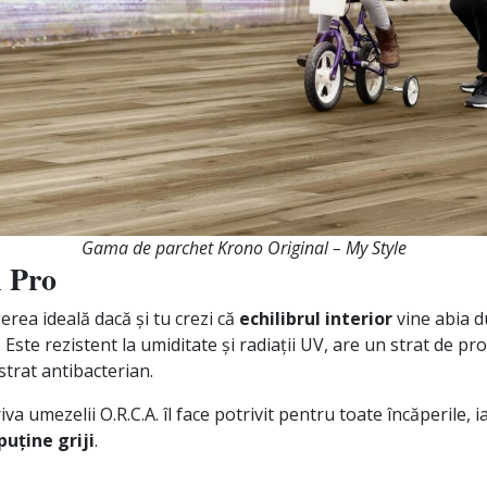
Gama de parchet Krono Original – My Style
 Pro
erea ideală dacă și tu crezi că
echilibrul interior
vine abia d
r. Este rezistent la umiditate și radiații UV, are un strat de pr
strat antibacterian.
a umezelii O.R.C.A. îl face potrivit pentru toate încăperile, i
puține griji
.