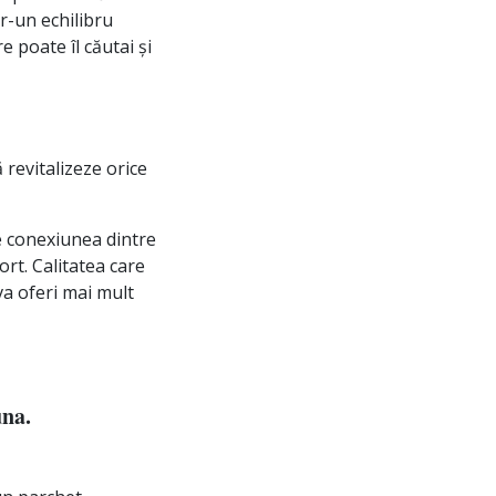
tr-un echilibru
e poate îl căutai și
 revitalizeze orice
e conexiunea dintre
ort. Calitatea care
 va oferi mai mult
una.