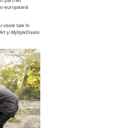
 un parchet
 eco-europeană
 visele tale în
Art
și
MyStyleDream
.