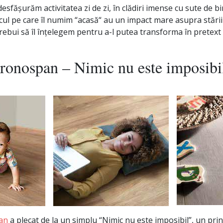
 desfășurăm activitatea zi de zi, în clădiri imense cu sute de b
cul pe care îl numim “acasă“ au un impact mare asupra stării 
rebui să îl înțelegem pentru a-l putea transforma în pretext
ronospan – Nimic nu este imposibi
an
a plecat de la un simplu “Nimic nu este imposibil”, un pri