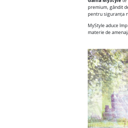
Gama MyStyle
te 
premium, gândit de
pentru siguranța na
MyStyle aduce împre
materie de amenajăr