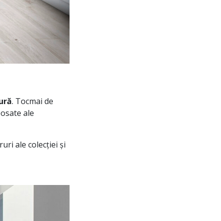
ură
. Tocmai de
osate ale
ri ale colecției și