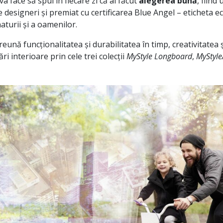
va face să spui în fiecare zi că ai făcut
alegerea bună
, fiind
 designeri și premiat cu certificarea Blue Angel – eticheta
turii și a oamenilor.
ună funcționalitatea și durabilitatea în timp, creativitatea și
i interioare prin cele trei colecții
MyStyle Longboard
,
MyStyle