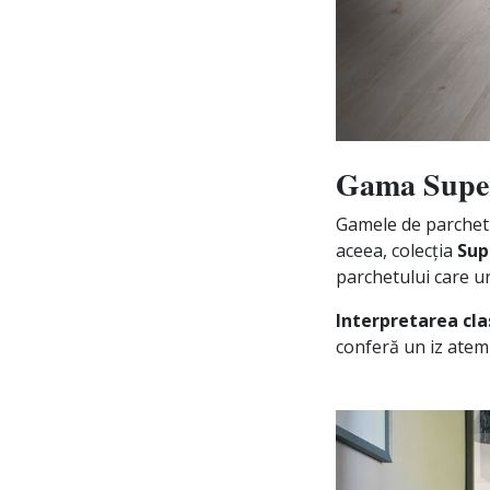
Gama Super
Gamele de parchet 
aceea, colecția
Sup
parchetului care ur
Interpretarea cla
conferă un iz atemp