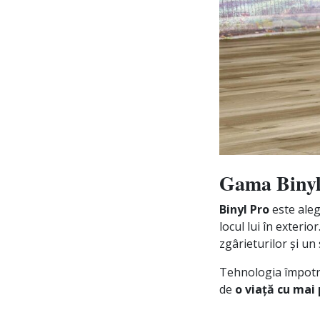
Gama Binyl
Binyl Pro
este aleg
locul lui în exterio
zgârieturilor și un 
Tehnologia împotriv
de
o viață cu mai 