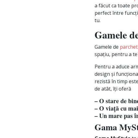
a făcut ca toate pr
perfect între funcți
tu.
Gamele de
Gamele de
parchet
spațiu, pentru a te
Pentru a aduce arm
design și funcționa
rezistă în timp est
de atât, îți oferă
– O stare de bine
– O viață cu mai
– Un mare pas în
Gama MySt