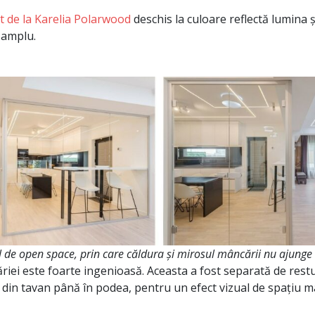
at de la Karelia Polarwood
deschis la culoare reflectă lumina ș
 amplu.
l de open space, prin care căldura și mirosul mâncării nu ajunge î
iei este foarte ingenioasă. Aceasta a fost separată de restu
ă, din tavan până în podea, pentru un efect vizual de spațiu m