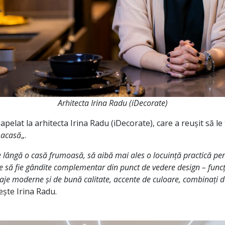
Arhitecta Irina Radu (iDecorate)
apelat la arhitecta Irina Radu (iDecorate), care a reușit să l
„
acasă
„.
 pe lângă o casă frumoasă, să aibă mai ales o locuință practică pen
ile să fie gândite complementar din punct de vedere design – funcți
isaje moderne și de bună calitate, accente de culoare, combinați de
ește Irina Radu.