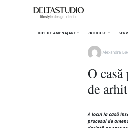
IDEI DE AMENAJARE
PRODUSE
SERV
Alexandra B
O casă 
de arhi
A locui la casă în
procesul de amenaj