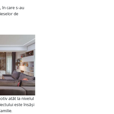
, în care s-au
pieselor de
otiv atât la nivelul
iectului este însăși
familie.