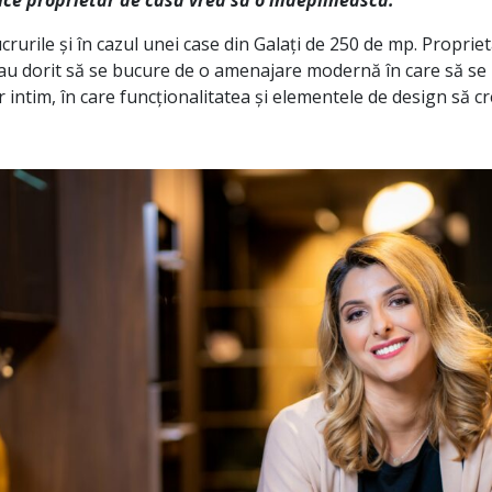
ice proprietar de casă vrea să o îndeplinească.
ucrurile și în cazul unei case din Galați de 250 de mp. Propriet
i-au dorit să se bucure de o amenajare modernă în care să se
r intim, în care funcționalitatea și elementele de design să c