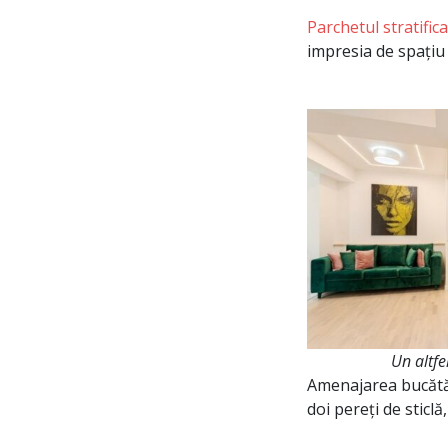
Parchetul stratific
impresia de spațiu
Un altfe
Amenajarea bucătăr
doi pereți de sticl