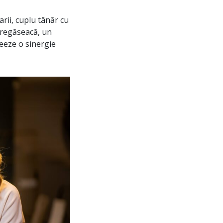
arii, cuplu tânăr cu
 regăseacă, un
reeze o sinergie