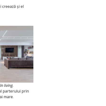
i creează și el
n living.
l parterului prin
ai mare.