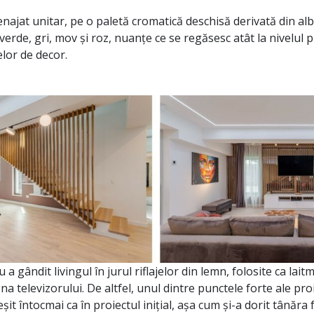
najat unitar, pe o paletă cromatică deschisă derivată din alb
verde, gri, mov și roz, nuanțe ce se regăsesc atât la nivelul 
celor de decor.
 a gândit livingul în jurul riflajelor din lemn, folosite ca laitm
zona televizorului. De altfel, unul dintre punctele forte ale pro
ieșit întocmai ca în proiectul inițial, așa cum și-a dorit tânăra 