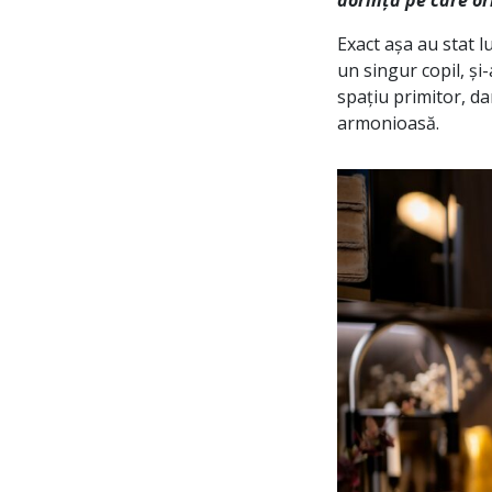
dorință pe care or
Exact așa au stat l
un singur copil, ș
spațiu primitor, da
armonioasă.