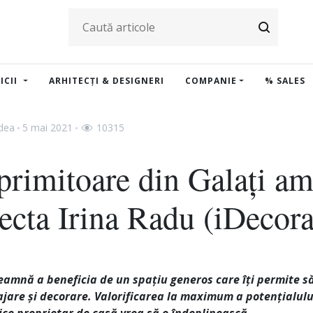
ICII
ARHITECȚI & DESIGNERI
COMPANIE
% SALES
adea
5 mai 2021
10315
primitoare din Galați am
tecta Irina Radu (iDecora
seamnă a beneficia de un spațiu generos care îți permite să 
are și decorare. Valorificarea la maximum a potențialului