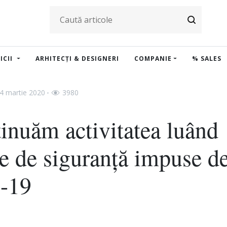
ICII
ARHITECȚI & DESIGNERI
COMPANIE
% SALES
4 martie 2020
3980
inuăm activitatea luând
e de siguranță impuse d
-19