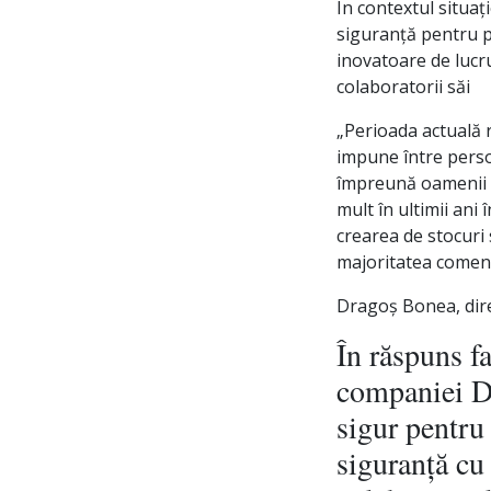
În contextul situaț
siguranță pentru pr
inovatoare de lucru 
colaboratorii săi
„Perioada actuală r
impune între persoa
împreună oamenii si
mult în ultimii ani î
crearea de stocuri
majoritatea comenz
Dragoș Bonea, dire
În răspuns fa
companiei De
sigur pentru 
siguranță cu 