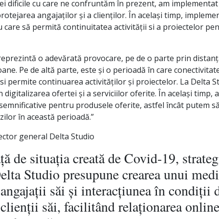
iei dificile cu care ne confruntăm în prezent, am implementa
otejarea angajaților și a clienților. În același timp, implem
care să permită continuitatea activității si a proiectelor pent
eprezintă o adevărată provocare, pe de o parte prin distanța
ne. Pe de altă parte, este și o perioadă în care conectivita
 permite continuarea activităților și proiectelor. La Delta S
n digitalizarea ofertei și a serviciilor oferite. În același timp, 
 semnificative pentru produsele oferite, astfel încât putem 
ilor în această perioadă.”
ctor general Delta Studio
ță de situația creată de Covid-19, strateg
lta Studio presupune crearea unui medi
angajații săi și interacțiunea în condiți
clienții săi, facilitând relaționarea online