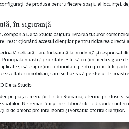
configurații de produse pentru fiecare spațiu al locuinței, de
ită, în siguranță
, compania Delta Studio asigură livrarea tuturor comenzilor 
re, restricționând accesul clienților pentru ridicarea directă 
erioadă delicată, care îndeamnă la prudență și responsabilit
i. Principala noastră prioritate este să creăm medii sigure de
plicate și să asigurăm continuitate pentru proiectele parten
 la dezvoltatori imobiliari, care se bazează pe stocurile noast
EO Delta Studio
ider pe piața amenajărilor din România, oferind produse și so
 spațiilor. Ne remarcăm prin colaborările cu branduri intern
iile de amenajare inteligente și versatile oferite clienților.