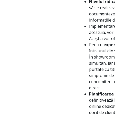
Nivelul ridic
să se realizez
documenteze ș
informațiile d
Implementar
acestuia, vor 
Aceștia vor o
Pentru
exper
într-unul din
În showroom-u
simultan, iar 
purtate cu tit
simptome de r
concomitent c
direct.
Planificarea
definitivează 
online dedica
dorit de clie