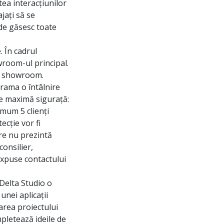
tea interacțiunilor
ajați să se
de găsesc toate
. În cadrul
owroom-ul principal.
în showroom.
ograma o întâlnire
de maximă sigurață:
imum 5 clienți
ecție vor fi
are nu prezintă
consilier,
expuse contactului
 Delta Studio o
unei aplicații
larea proiectului
mpletează ideile de