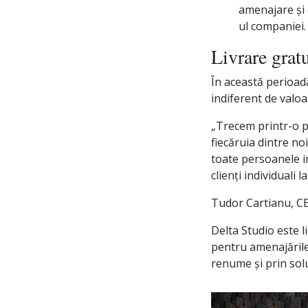
amenajare și 
ul companiei.
Livrare gratu
În această perioadă
indiferent de valoa
„Trecem printr-o p
fiecăruia dintre no
toate persoanele im
clienți individuali
Tudor Cartianu, C
Delta Studio este l
pentru amenajările
renume și prin soluț