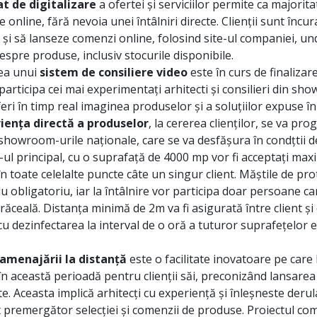
at de digitalizare
a ofertei și serviciilor permite ca majorita
e online, fără nevoia unei întâlniri directe. Clienții sunt încur
i să lanseze comenzi online, folosind site-ul companiei, un
espre produse, inclusiv stocurile disponibile.
ea unui
sistem de consiliere video
este în curs de finalizare
participa cei mai experimentați arhitecti și consilieri din sh
feri în timp real imaginea produselor și a soluțiilor expuse 
iența directă a produselor
, la cererea clienților, se va pr
 showroom-urile naționale, care se va desfășura în condțtii 
l principal, cu o suprafață de 4000 mp vor fi acceptați max
în toate celelalte puncte câte un singur client. Măștile de prot
lu obligatoriu, iar la întâlnire vor participa doar persoane c
ăceală. Distanța minimă de 2m va fi asigurată între client și 
u dezinfectarea la interval de o oră a tuturor suprafețelor 
 amenajării la distanță
este o facilitate inovatoare pe care
în această perioadă pentru clienții săi, preconizând lansarea 
te. Aceasta implică arhitecți cu experiență și înleșneste deru
nt premergător selecției și comenzii de produse. Proiectul co