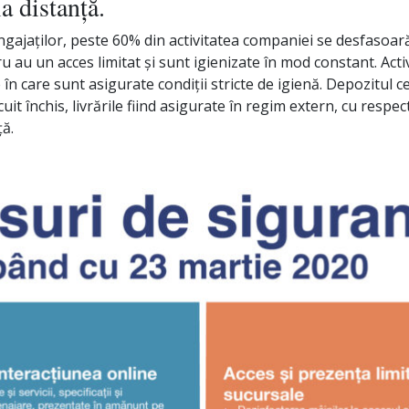
a distanță.
ngajaților, peste 60% din activitatea companiei se desfasoar
u au un acces limitat și sunt igienizate în mod constant. Activ
e în care sunt asigurate condiții stricte de igienă. Depozitul 
cuit închis, livrările fiind asigurate în regim extern, cu resp
ță.