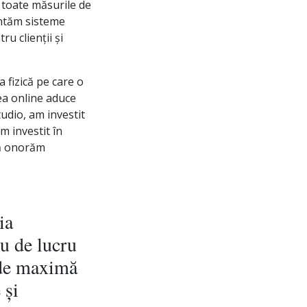
t toate măsurile de
entăm sisteme
ru clienții și
 fizică pe care o
tea online aduce
tudio, am investit
am investit în
să onorăm
ia
u de lucru
i de maximă
 și