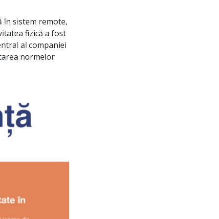
ă în sistem remote,
itatea fizică a fost
central al companiei
ectarea normelor