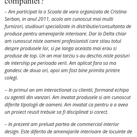
companiei?
– Am participat la o Scoala de vara organizata de Cristina
Serban, in anul 2011, acolo am cunoscut mai multi
furnizori, studiouri specializate in distributie/consultanta de
produse pentru amenajarile interioare. Dar la Delta chiar
am cunoscut niste oameni profesionisti care stiau totul
despre produsele lor, si pe langa aceasta mai erau si
produse de top. Un an mai tarziu s-au deschis niste posturi
de intership pe perioada verii. Am aplicat fara sa ma
gandesc de doua ori, apoi am fost bine primita printre
colegi.
–
In primul an am interactionat cu clientii, formand echipa
cu agentii din vanzari. Am invatat produsele si am cunoscut
diferite tipologii de oameni. Am invatat ca pentru a a avea
un proiect reusit trebuie sa fi disciplinat si corect.
– In prezent am preluat partea de commercial interior
design. Este diferita de amenajarile interioare de locuinte de