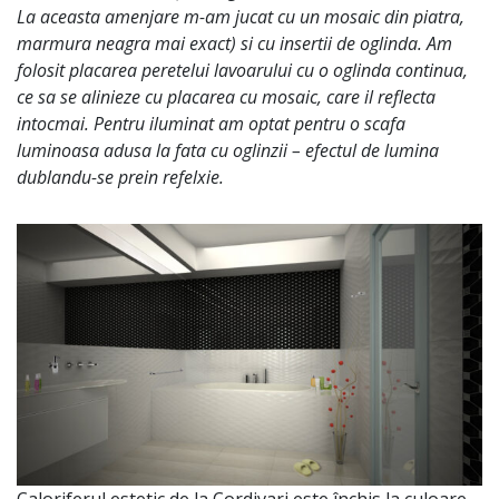
La aceasta amenjare m-am jucat cu un mosaic din piatra,
marmura neagra mai exact) si cu insertii de oglinda. Am
folosit placarea peretelui lavoarului cu o oglinda continua,
ce sa se alinieze cu placarea cu mosaic, care il reflecta
intocmai. Pentru iluminat am optat pentru o scafa
luminoasa adusa la fata cu oglinzii – efectul de lumina
dublandu-se prein refelxie.
Caloriferul estetic de la Cordivari este închis la culoare,