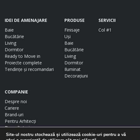
IDEI DE AMENAJARE
PRODUSE
SERVICII
Baie
Finisaje
Col #1
Bucătărie
Uși
Living
Baie
Dormitor
Bucătărie
Ready to Move in
Living
Proiecte complete
Dormitor
Tendințe și recomandari
Iluminat
Decorațiuni
COMPANIE
Despre noi
Cariere
Brand-uri
Pentru Arhitecți
Dezvoltatori
Showroom-uri
Site-ul nostru stochează și utilizează cookie-uri pentru a vă