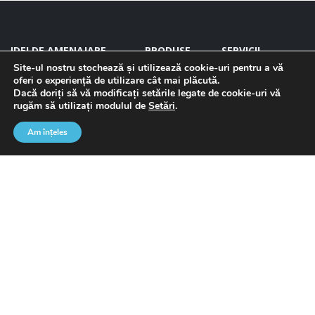
IDEI DE AMENAJARE
PRODUSE
SERVICII
Site-ul nostru stochează și utilizează cookie-uri pentru a vă
Baie
Finisaje
Col #1
oferi o experiență de utilizare cât mai plăcută.
Bucătărie
Uși
Dacă doriți să vă modificați setările legate de cookie-uri vă
Living
Baie
rugăm să utilizați modulul de
Setări
.
Dormitor
Bucătărie
Ready to Move in
Living
Am înțeles
Proiecte complete
Dormitor
Tendințe și recomandari
Iluminat
Decorațiuni
COMPANIE
Despre noi
Cariere
Brand-uri
Pentru Arhitecți
Dezvoltatori
Showroom-uri