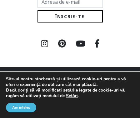
Site-ul nostru stochează și utilizează cookie-uri pentru a vă
oferi o experiență de utilizare cât mai plăcută.
IDEI DE AMENAJARE
PRODUSE
SERVICII
Dacă doriți să vă modificați setările legate de cookie-uri vă
rugăm să utilizați modulul de
Setări
.
Baie
Finisaje
Col #1
Bucătărie
Uși
Am înțeles
Living
Baie
Dormitor
Bucătărie
Ready to Move in
Living
Proiecte complete
Dormitor
Tendințe și recomandari
Iluminat