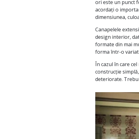
ori este un punct f
acordați o importan
dimensiunea, culoa
Canapelele extensib
design interior, da
formate din mai mul
forma într-o varia
În cazul în care ce
construcție simplă,
deteriorate. Trebuie