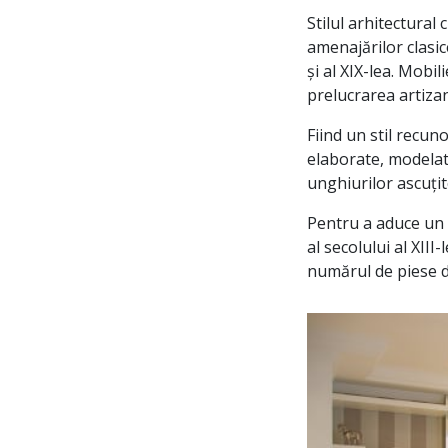
Stilul arhitectural 
amenajărilor clasic
și al XIX-lea. Mobi
prelucrarea artizan
Fiind un stil recun
elaborate, modelate
unghiurilor ascuțit
Pentru a aduce un l
al secolului al XIII
numărul de piese d