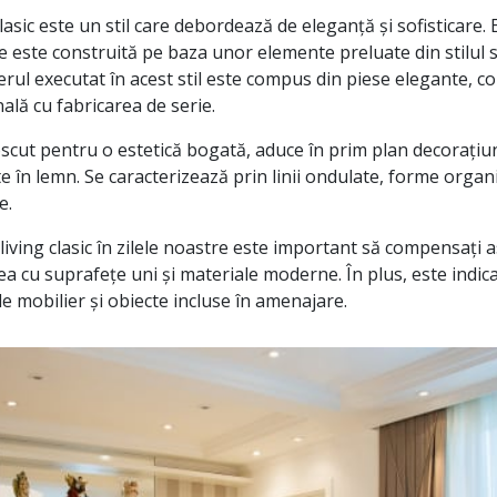
clasic este un stil care debordează de eleganță și sofisticare. 
e este construită pe baza unor elemente preluate din stilul s
lierul executat în acest stil este compus din piese elegante, 
ală cu fabricarea de serie.
oscut pentru o estetică bogată, aduce în prim plan decorațiuni
 în lemn. Se caracterizează prin linii ondulate, forme organi
e.
iving clasic în zilele noastre este important să compensați a
-lea cu suprafețe uni și materiale moderne. În plus, este indica
e mobilier și obiecte incluse în amenajare.