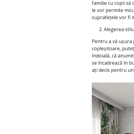
familie cu copii să
le vor permite micu
suprafețele vor fi m
Alegerea stilu
Pentru a vă ușura p
copleșitoare, puteț
îndoială, că anumit
se încadrează în bu
ați decis pentru un 