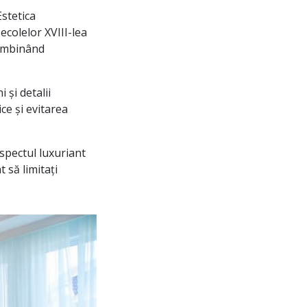
Estetica
ecolelor XVIII-lea
combinând
 și detalii
ce și evitarea
spectul luxuriant
t să limitați