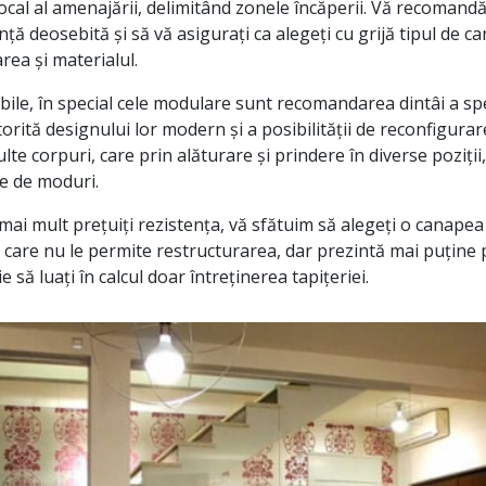
ocal al amenajării, delimitând zonele încăperii. Vă recomand
ță deosebită și să vă asigurați ca alegeți cu grijă tipul de c
rea și materialul.
ile, în special cele modulare sunt recomandarea dintâi a spec
torită designului lor modern și a posibilității de reconfigura
te corpuri, care prin alăturare și prindere în diverse poziții
te de moduri.
l mai mult prețuiți rezistența, vă sfătuim să alegeți o canapea
 care nu le permite restructurarea, dar prezintă mai puține pos
 să luați în calcul doar întreținerea tapițeriei.