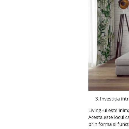
Investiția înt
Living-ul este inim
Acesta este locul 
prin forma și func