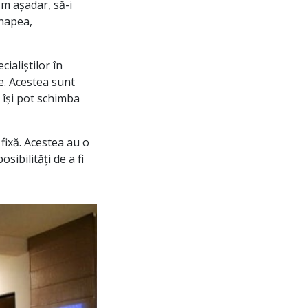
ăm așadar, să-i
anapea,
ialiștilor în
re. Acestea sunt
, își pot schimba
 fixă. Acestea au o
ibilități de a fi