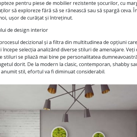
 opteze pentru piese de mobilier rezistente șocurilor, cu marg
ților să exploreze fără să se rănească sau să spargă ceva. În
oi, ușor de curățat și întreținut.
lui de design interior
rocesul decizional și a filtra din multitudinea de opțiuni ca
i începe selecția analizând diverse stiluri de amenajare. Veți
e stiluri se pliază mai bine pe personalitatea dumneavoastră 
getul dorit. De la modern la clasic, contemporan, shabby sau
anumit stil, efortul va fi diminuat considerabil.