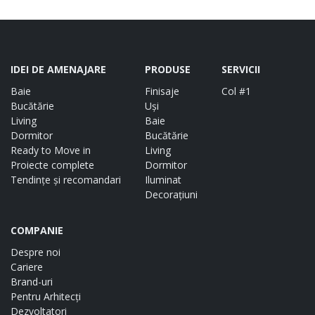
IDEI DE AMENAJARE
PRODUSE
SERVICII
Baie
Finisaje
Col #1
Bucătărie
Uși
Living
Baie
Dormitor
Bucătărie
Ready to Move in
Living
Proiecte complete
Dormitor
Tendințe și recomandari
Iluminat
Decorațiuni
COMPANIE
Despre noi
Cariere
Brand-uri
Pentru Arhitecți
Dezvoltatori