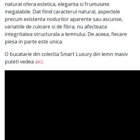
natural ofera estetica, eleganta si frumusete
inegalabile. Dat fiind caracterul natural, aspectele
precum existenta nodurilor aparente sau ascunse,
variatiile de culoare si de fibra, nu afecteaza
integritatea structurala a lemnului. De aceea, fiecare
piesa in parte este unica.
O bucatarie din colectia Smart Luxury din lemn masiv
puteti vedea
aici
.