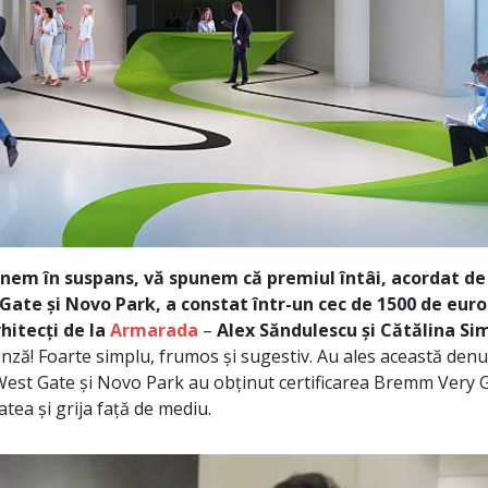
inem în suspans, vă spunem că premiul întâi, acordat de
Gate și Novo Park, a constat într-un cec de 1500 de euro 
rhitecți de la
Armarada
–
Alex Săndulescu și Cătălina Si
runză! Foarte simplu, frumos și sugestiv. Au ales această den
e West Gate și Novo Park au obținut certificarea Bremm Very G
atea și grija față de mediu.