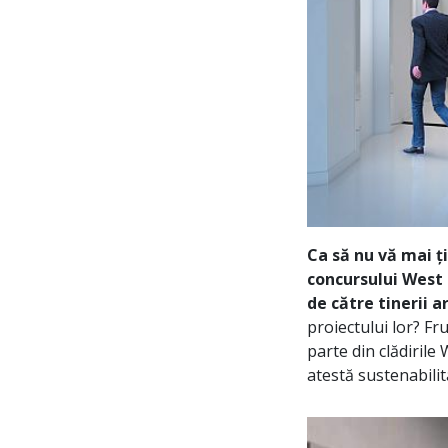
Ca să nu vă mai ț
concursului West 
de către tinerii a
proiectului lor? F
parte din clădiril
atestă sustenabilit