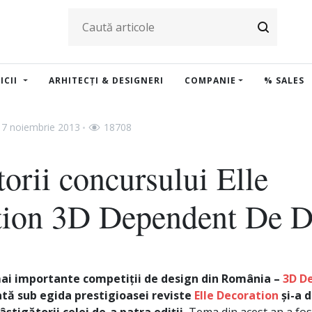
ICII
ARHITECȚI & DESIGNERI
COMPANIE
% SALES
7 noiembrie 2013
18708
torii concursului Elle
tion 3D Dependent De D
mai importante competiții de design din România –
3D D
tă sub egida prestigioasei reviste
Elle Decoration
și-a d