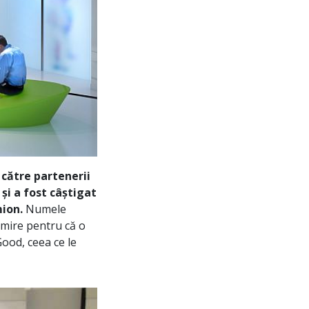
 către partenerii
și a fost câștigat
mion.
Numele
umire pentru că o
ood, ceea ce le