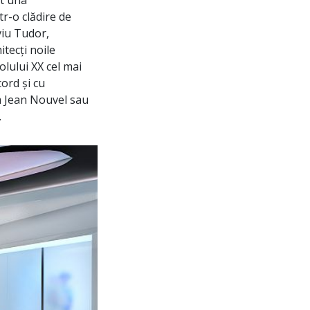
t una
tr-o clădire de
iviu Tudor,
tecți noile
colului XX cel mai
cord și cu
m Jean Nouvel sau
.