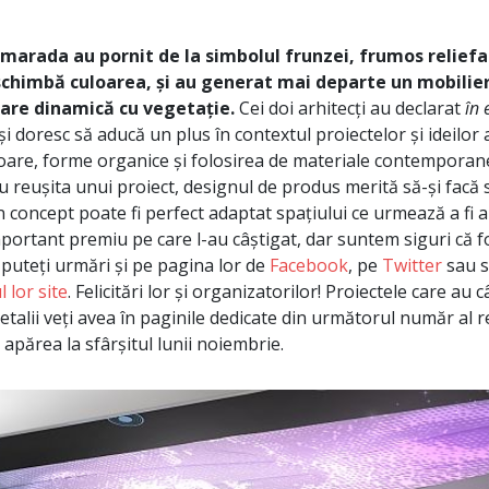
Armarada au pornit de la simbolul frunzei, frumos relief
 schimbă culoarea, și au generat mai departe un mobilier
are dinamică cu vegetație.
Cei doi arhitecți au declarat
în 
și doresc să aducă un plus în contextul proiectelor și ideilor a
oare, forme organice și folosirea de materiale contemporane
 reușita unui proiect, designul de produs merită să-și facă s
n concept poate fi perfect adaptat spațiului ce urmează a fi 
mportant premiu pe care l-au câștigat, dar suntem siguri că 
i puteți urmări și pe pagina lor de
Facebook
, pe
Twitter
sau s
 lor site
. Felicitări lor și organizatorilor! Proiectele care au câ
detalii veți avea în paginile dedicate din următorul număr al re
apărea la sfârșitul lunii noiembrie.