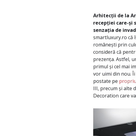
Arhitecții de la 
recepției care-și
senzația de invad
smartluxury.ro că î
românești prin cul
consideră că pentru
prezența. Astfel, u
primul și cel mai i
vor uimi din nou. Î
postate pe
propriul
III, precum și alte 
Decoration care va 