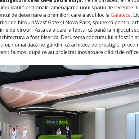
știgătorii celei de-a patra ediții.
Tema din acest an a fos
implicații funcționale: amenajarea unui spațiu de recepție în
ntul de decernare a premiilor, care a avut loc la
Galateca
, L
rilor de birouri West Gate și Novo Park, spune că pentru arhi
rile de birouri. Asta ca aluzie la faptul că până la mijlocul se
arhitectură a fost biserica. Deci, tema concursului a fost în a
lui, numai dacă ne gândim că arhitecți de prestigiu, precu
nit faimoși după ce au proiectat inovatoare clădiri de office