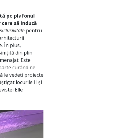
ată pe plafonul
 care să inducă
exclusivitate
pentru
rhitecturii
. În plus,
imțită din plin
amenajat. Este
foarte curând ne
ă le vedeți proiecte
știgat locurile II și
vistei Elle