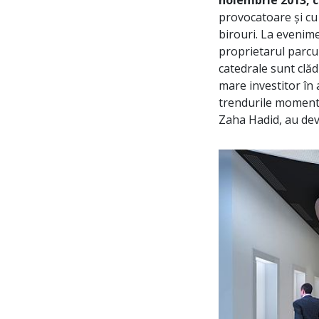
noiembrie 2013, câ
provocatoare și cu 
birouri. La evenime
proprietarul parcu
catedrale sunt clădi
mare investitor în 
trendurile momentu
Zaha Hadid, au deve