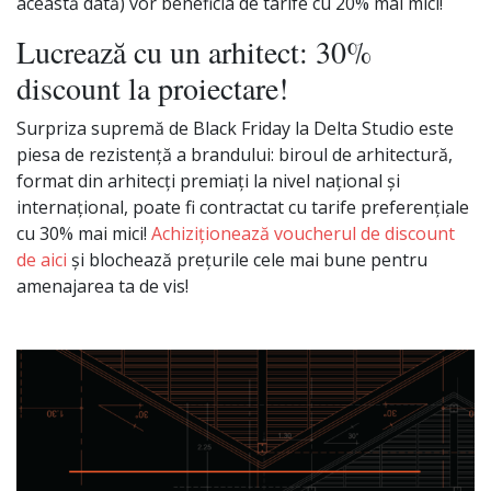
această dată) vor beneficia de tarife cu 20% mai mici!
Lucrează cu un arhitect: 30%
discount la proiectare!
Surpriza supremă de Black Friday la Delta Studio este
piesa de rezistență a brandului: biroul de arhitectură,
format din arhitecți premiați la nivel național și
internațional, poate fi contractat cu tarife preferențiale
cu 30% mai mici!
Achiziționează voucherul de discount
de aici
și blochează prețurile cele mai bune pentru
amenajarea ta de vis!