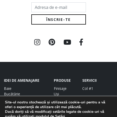
Adresa de e-mail
IDEI DE AMENAJARE
PRODUSE
SERVICII
Baie
Finisaje
Col #1
Bucătărie
Uși
Living
Baie
Site-ul nostru stochează și utilizează cookie-uri pentru a vă
Dormitor
Bucătărie
oferi o experiență de utilizare cât mai plăcută.
Ready to Move in
Living
Dacă doriți să vă modificați setările legate de cookie-uri vă
Proiecte complete
Dormitor
rugăm să utilizați modulul de
Setări
.