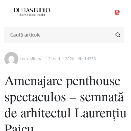
Leru Miruna
12 martie 2020
14338
Amenajare penthouse
spectaculos – semnată
de arhitectul Laurențiu
Paicu