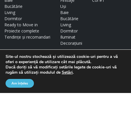
Baie
Finisaje
Col #1
Bucătărie
Uși
Living
Baie
Dormitor
Bucătărie
Ready to Move in
Living
Proiecte complete
Dormitor
Tendințe și recomandari
Iluminat
Decorațiuni
Site-ul nostru stochează și utilizează cookie-uri pentru a vă
COMPANIE
oferi o experiență de utilizare cât mai plăcută.
Despre noi
Dacă doriți să vă modificați setările legate de cookie-uri vă
rugăm să utilizați modulul de
Setări
.
Cariere
Brand-uri
Am înțeles
Pentru Arhitecți
Dezvoltatori
Showroom-uri