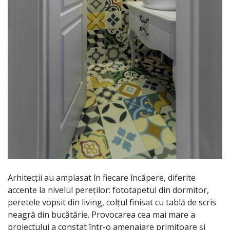
Arhitecții au amplasat în fiecare încăpere, diferite
accente la nivelul pereților: fototapetul din dormitor,
peretele vopsit din living, colțul finisat cu tablă de scris
neagră din bucătărie. Provocarea cea mai mare a
proiectului a constat într-o amenajare primitoare și